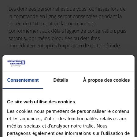
Les données personnelles que vous fournissez lors de
la commande en ligne seront conservées pendant la
durée du traitement de la commande et
conformément aux délais légaux de conservation, puis
seront supprimées, bloquées ou détruites
immédiatement après l’expiration de cette période.
COOKIES
Cookies techniquement nécessaires (cookies de
Consentement
Détails
À propos des cookies
session)
Nous utilisons des cookies techniques sur notre site
web pour rendre la navigation plus conviviale. Afin de
Ce site web utilise des cookies.
pouvoir utiliser pleinement toutes les fonctionnalités
Les cookies nous permettent de personnaliser le contenu
de notre site, il est donc techniquement nécessaire
et les annonces, d'offrir des fonctionnalités relatives aux
d’autoriser les cookies de session.
médias sociaux et d'analyser notre trafic. Nous
partageons également des informations sur l'utilisation de
L’objectif de ces cookies est de vous permettre