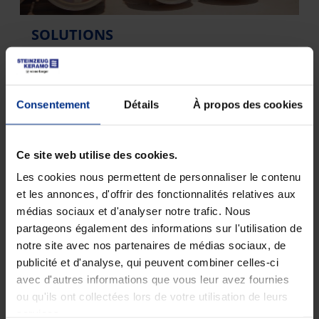
SOLUTIONS
Les réseaux d’eaux usées jouent un rôle essentiel
dans la préservation de communautés saines. Ils
assurent l’acheminement efficace des eaux usées
Consentement
Détails
À propos des cookies
vers les stations d’épuration, contribuant ainsi à la
protection de la santé publique et de
l’environnement. En tant que partenaire de
Ce site web utilise des cookies.
confiance, nous vous accompagnons dans la
planification et la mise en œuvre de solutions
Les cookies nous permettent de personnaliser le contenu
fiables et adaptées à chaque projet.
et les annonces, d'offrir des fonctionnalités relatives aux
médias sociaux et d'analyser notre trafic. Nous
partageons également des informations sur l'utilisation de
notre site avec nos partenaires de médias sociaux, de
publicité et d'analyse, qui peuvent combiner celles-ci
avec d'autres informations que vous leur avez fournies
ou qu'ils ont collectées lors de votre utilisation de leurs
services.