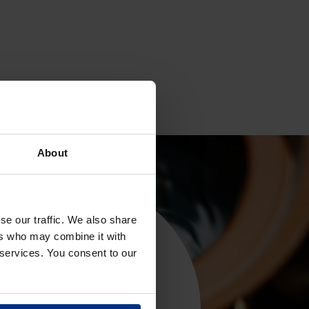
About
se our traffic. We also share
ers who may combine it with
COPRI DI PIÙ
 services. You consent to our
otto in modo sostenibile a