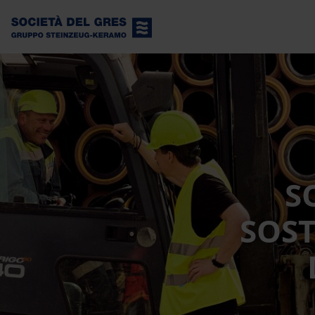
S
SOST