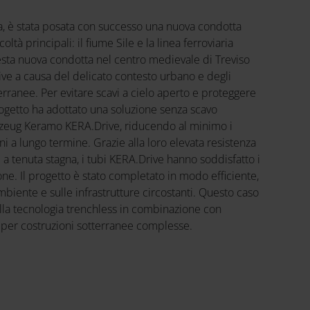
lia, è stata posata con successo una nuova condotta
ltà principali: il fiume Sile e la linea ferroviaria
esta nuova condotta nel centro medievale di Treviso
ive a causa del delicato contesto urbano e degli
terranee. Per evitare scavi a cielo aperto e proteggere
 progetto ha adottato una soluzione senza scavo
inzeug Keramo KERA.Drive, riducendo al minimo i
i a lungo termine. Grazie alla loro elevata resistenza
ili a tenuta stagna, i tubi KERA.Drive hanno soddisfatto i
zione. Il progetto è stato completato in modo efficiente,
biente e sulle infrastrutture circostanti. Questo caso
ella tecnologia trenchless in combinazione con
i per costruzioni sotterranee complesse.