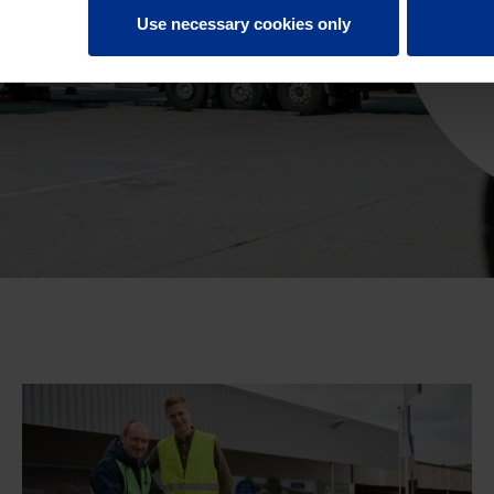
Ba
Use necessary cookies only
creia