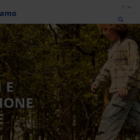
IT
siamo
 E
TIONE
E