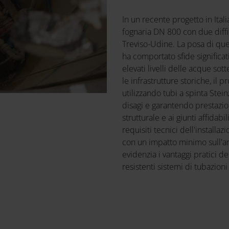
In un recente progetto in Ita
fognaria DN 800 con due diffico
Treviso-Udine. La posa di qu
ha comportato sfide significat
elevati livelli delle acque sot
le infrastrutture storiche, il
utilizzando tubi a spinta Ste
disagi e garantendo prestazion
strutturale e ai giunti affidab
requisiti tecnici dell'installa
con un impatto minimo sull'am
evidenzia i vantaggi pratici d
resistenti sistemi di tubazion