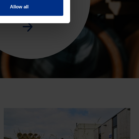
d Schmiedeberg e Hasselt,
Allow all
mo sistemi fognari affidabili.