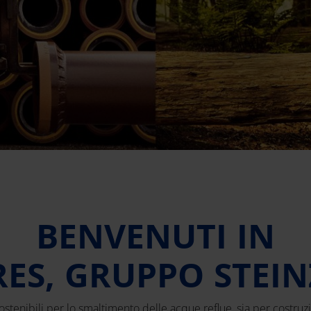
BENVENUTI IN
GRES, GRUPPO STE
sostenibili per lo smaltimento delle acque reflue, sia per costruz