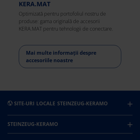
KERA.MAT
Optimizată pentru portofoliul nostru de
produse: gama originală de accesorii
KERA.MAT pentru tehnologii de conectare.
Mai multe informații despre
accesoriile noastre
SITE-URI LOCALE STEINZEUG-KERAMO
België
STEINZEUG-KERAMO
Steinzeug-Keramo reprezintă fiabilitate și sustenabilitate
Česká Republika
– atât ca partener de încredere, cât și prin soluțiile de