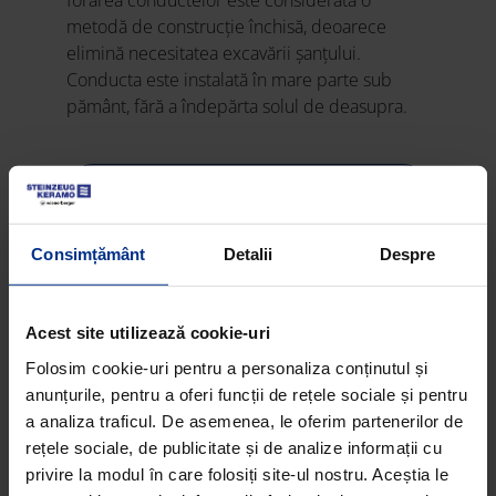
forarea conductelor este considerată o
metodă de construcție închisă, deoarece
elimină necesitatea excavării șanțului.
Conducta este instalată în mare parte sub
pământ, fără a îndepărta solul de deasupra.
Mai multe informații despre
construcția fără săpătură
Consimțământ
Detalii
Despre
Acest site utilizează cookie-uri
Folosim cookie-uri pentru a personaliza conținutul și
anunțurile, pentru a oferi funcții de rețele sociale și pentru
a analiza traficul. De asemenea, le oferim partenerilor de
rețele sociale, de publicitate și de analize informații cu
privire la modul în care folosiți site-ul nostru. Aceștia le