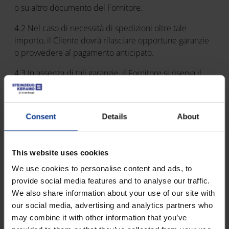
o su altro documento del Fornitore.
4.2 Nel caso di necessità di spedizioni oltre tale
importo, il Cliente dovrà rilasciare opportune garanzie
o provvedere al pagamento anticipato.
4.3 In assenza di tali garanzie, il Fornitore si riserva il
diritto di sospendere le spedizioni fino al pagamento
delle fatture già emesse.
Consent
Details
About
4.4 Il ritardo nei pagamenti comporta l’applicazione
degli interessi di mora nella misura del “prime rate”
maggiorato di tre punti.
This website uses cookies
4.5 Il ritardo di pagamento anche di una sola fattura
We use cookies to personalise content and ads, to
determina la revoca dell’esposizione contabile
provide social media features and to analyse our traffic.
concessa e attribuisce al Fornitore la facoltà di
We also share information about your use of our site with
sospendere l’esecuzione della fornitura, fatta salva ogni
our social media, advertising and analytics partners who
ulteriore azione volta al recupero del credito.
may combine it with other information that you’ve