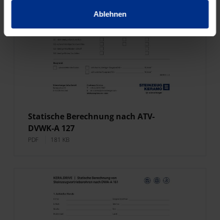
Ablehnen
Statische Berechnung nach ATV-
DVWK-A 127
PDF
181 KB