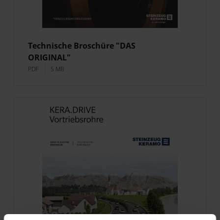
Technische Broschüre "DAS
ORIGINAL"
PDF
5 MB