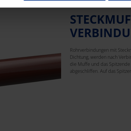
STECKMUF
VERBINDU
Rohrverbindungen mit Steckm
Dichtung, werden nach Verbi
die Muffe und das Spitzende 
abgeschliffen. Auf das Spitz