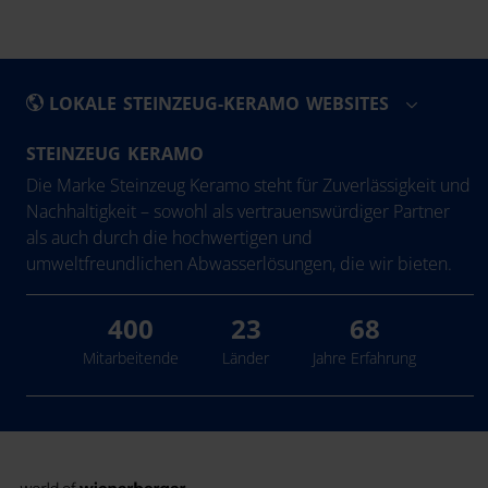
LOKALE STEINZEUG-KERAMO WEBSITES
STEINZEUG KERAMO
België
Die Marke Steinzeug Keramo steht für Zuverlässigkeit und
Česká Republika
Nachhaltigkeit – sowohl als vertrauenswürdiger Partner
als auch durch die hochwertigen und
Deutschland
umweltfreundlichen Abwasserlösungen, die wir bieten.
España
Français
400
23
68
Italia
Mitarbeitende
Länder
Jahre Erfahrung
Nederland
Polska
România
United Kingdom