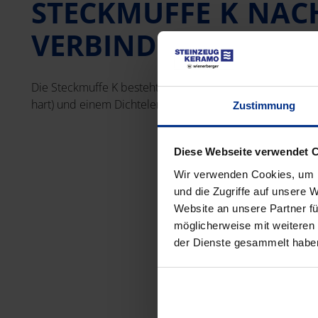
STECKMUFFE K NAC
VERBINDUNGSSYST
Die Steckmuffe K besteht aus einem Ausgleichselement i
hart) und einem Dichtelement am Spitzende (Polyuretha
Zustimmung
Diese Webseite verwendet 
Wir verwenden Cookies, um I
und die Zugriffe auf unsere 
Website an unsere Partner fü
möglicherweise mit weiteren
der Dienste gesammelt habe