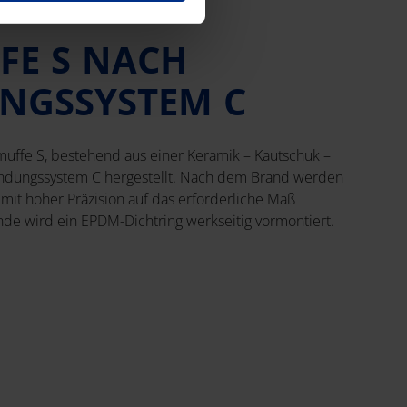
FE S NACH
NGSSYSTEM C
uffe S, bestehend aus einer Keramik – Kautschuk –
ndungssystem C hergestellt. Nach dem Brand werden
mit hoher Präzision auf das erforderliche Maß
ende wird ein EPDM-Dichtring werkseitig vormontiert.