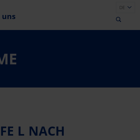
DE
 uns
ME
FE L NACH