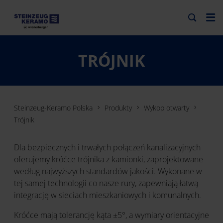
TRÓJNIK
Steinzeug-Keramo Polska
Produkty
Wykop otwarty
Trójnik
Dla bezpiecznych i trwałych połączeń kanalizacyjnych
oferujemy króćce trójnika z kamionki, zaprojektowane
według najwyższych standardów jakości. Wykonane w
tej samej technologii co nasze rury, zapewniają łatwą
integrację w sieciach mieszkaniowych i komunalnych.
Króćce mają tolerancję kąta ±5°, a wymiary orientacyjne