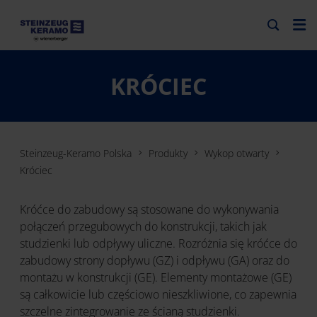
KRÓCIEC
Steinzeug-Keramo Polska
Produkty
Wykop otwarty
Króciec
Króćce do zabudowy są stosowane do wykonywania
połączeń przegubowych do konstrukcji, takich jak
studzienki lub odpływy uliczne. Rozróżnia się króćce do
zabudowy strony dopływu (GZ) i odpływu (GA) oraz do
montażu w konstrukcji (GE). Elementy montażowe (GE)
są całkowicie lub częściowo nieszkliwione, co zapewnia
szczelne zintegrowanie ze ścianą studzienki.