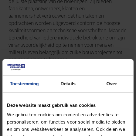
de juiste plaatsing van de rioleringen. Zij bieden
fabrikanten, ontwerpers, klanten en
aannemers het vertrouwen dat hun taken en
opdrachten worden uitgevoerd conform de hoogste
kwaliteitsnormen en technische voorschriften. Maar de
bereidheid van iedere individuele betrokkene om zijn
verantwoordelijkheid op te nemen voor mens en
milieu is even belangrijk om zulke bouwprojecten tot
een goed einde te brengen.
EN 295, met inbegrip van de delen 1 tot 7, geldt
als productstandaard voor gresbuizen, hulpstukken
Toestemming
Details
Over
en toebehoren.
EN 1610, EN 752, EN 1295, DWA A 139 en DIN
18306 zijn van toepassing op open sleuf.
Deze website maakt gebruik van cookies
EN 1610, EN 1295, EN 12889, A 125 en DIN 18319,
We gebruiken cookies om content en advertenties te
evenals GSTT Information No. 24 'Planning' zijn van
personaliseren, om functies voor social media te bieden
toepassing op de sleufloze technieken.
en om ons websiteverkeer te analyseren. Ook delen we