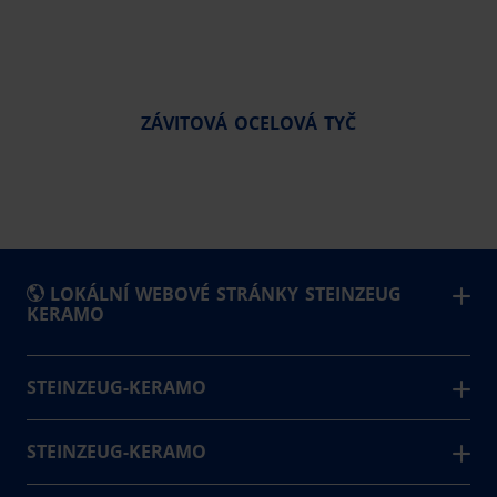
ZÁVITOVÁ OCELOVÁ TYČ
LOKÁLNÍ WEBOVÉ STRÁNKY STEINZEUG
KERAMO
België
STEINZEUG-KERAMO
Steinzeug-Keramo znamená spolehlivost a udržitelnost –
Česká Republika
jak jako důvěryhodný partner, tak v kvalitních, ekologicky
STEINZEUG-KERAMO
Deutschland
šetrných řešeních pro odpadní vody, která poskytujeme.
Kontakt
España