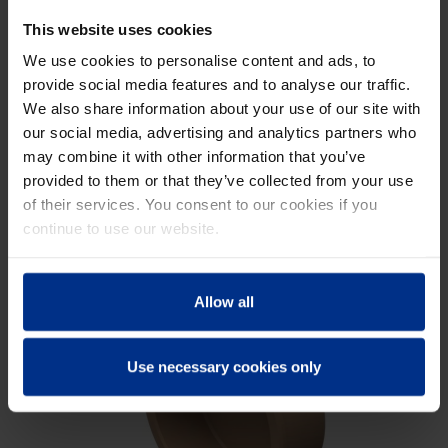
ZIP 444 KB
This website uses cookies
We use cookies to personalise content and ads, to
Referenze KERA
provide social media features and to analyse our traffic.
We also share information about your use of our site with
Sistemi di giunzione
our social media, advertising and analytics partners who
may combine it with other information that you’ve
provided to them or that they’ve collected from your use
Contattaci
of their services. You consent to our cookies if you
continue to use our website.
Allow all
Use necessary cookies only