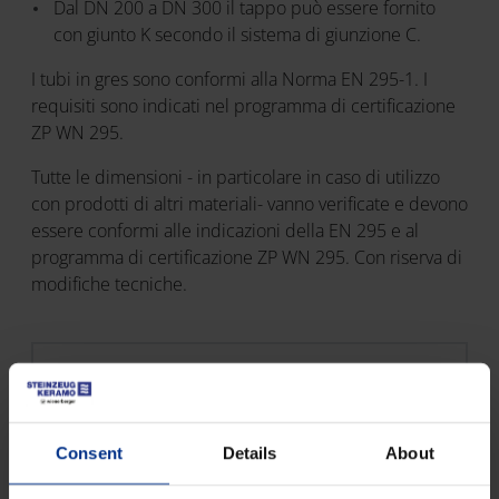
Dal DN 200 a DN 300 il tappo può essere fornito
con giunto K secondo il sistema di giunzione C.
I tubi in gres sono conformi alla Norma EN 295-1. I
requisiti sono indicati nel programma di certificazione
ZP WN 295.
Tutte le dimensioni - in particolare in caso di utilizzo
con prodotti di altri materiali- vanno verificate e devono
essere conformi alle indicazioni della EN 295 e al
programma di certificazione ZP WN 295. Con riserva di
modifiche tecniche.
QUICK LINKS
KERA Catalogo
PDF 19 MB
Consent
Details
About
Scheda tecnica tappi